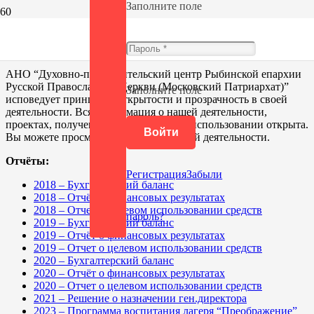
Заполните поле
Документация
АНО “Духовно-просветительский центр Рыбинской епархии
Русской Православной Церкви (Московский Патриархат)”
Заполните поле
исповедует принципы открытости и прозрачность в своей
деятельности. Вся информация о нашей деятельности,
проектах, полученных средствах и их использовании открыта.
Войти
Вы можете просмотреть отчеты о нашей деятельности.
Отчёты:
Регистрация
Забыли
2018 – Бухгалтерский баланс
2018 – Отчёт о финансовых результатах
2018 – Отчет о целевом использовании средств
пароль?
2019 – Бухгалтерский баланс
2019 – Отчёт о финансовых результатах
2019 – Отчет о целевом использовании средств
2020 – Бухгалтерский баланс
2020 – Отчёт о финансовых результатах
2020 – Отчет о целевом использовании средств
2021 – Решение о назначении ген.директора
2023 – Программа воспитания лагеря “Преображение”