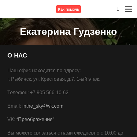
Как помочь
Екатерина Гудзенко
О НАС
Наш офис находится по адресу:
г. Рыбинск, ул. Крестовая, д.7, 1-ый этаж.
Телефон: +7 905 566-10-62
Email:
inthe_sky@vk.com
VK:
“Преображение”
Вы можете связаться с нами ежедневно с 10:00 до