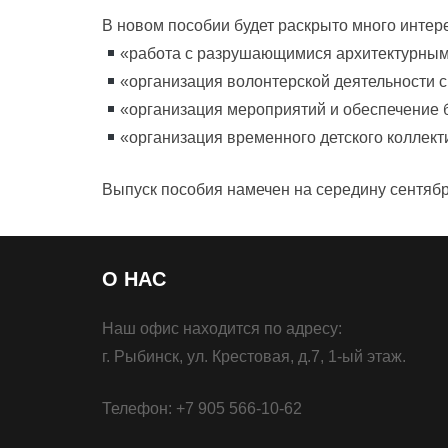
В новом пособии будет раскрыто много интере
«работа с разрушающимися архитектурным
«организация волонтерской деятельности с
«организация мероприятий и обеспечение 
«организация временного детского коллект
Выпуск пособия намечен на середину сентябр
О НАС
Наш офис находится по адресу:
г. Рыбинск, ул. Крестовая, д.7, 1-ый этаж.
Телефон: +7 905 566-10-62