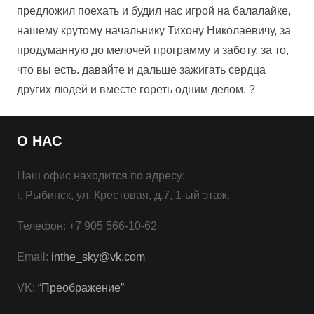
предложил поехать и будил нас игрой на балалайке,
нашему крутому начальнику Тихону Николаевичу, за
продуманную до мелочей программу и заботу. за то,
что вы есть. давайте и дальше зажигать сердца
других людей и вместе гореть одним делом. ?
О НАС
Наш офис находится по адресу:
г. Рыбинск, ул. Крестовая, д.7, 1-ый этаж.
Телефон: +7 905 566-10-62
Email:
inthe_sky@vk.com
VK:
“Преображение”